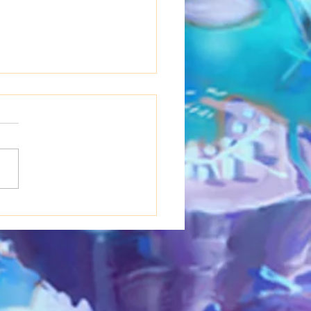
0(木)~21(金)浴衣イベ