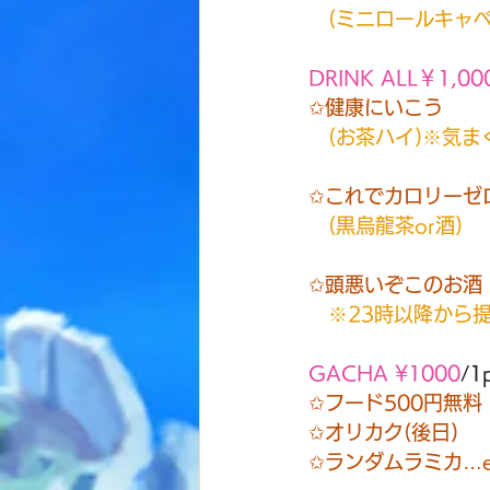
　(ミニロールキャ
DRINK ALL￥1,00
✩健康にいこう
(お茶ハイ)※気
✩これでカロリーゼ
(黒烏龍茶or酒)
✩頭悪いぞこのお酒
※23時以降から
GACHA ¥1000
/
1
✩フード500円無料
✩オリカク(後日)
✩ランダムラミカ…e