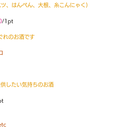
ベツ、はんぺん、大根、糸こんにゃく)
0
/
1pt
まぐれのお酒です
ロ
提供したい気持ちのお酒
pt
tc