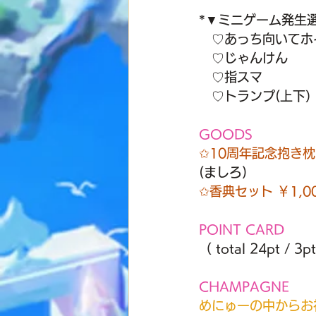
*▼ミニゲーム発生
　♡あっち向いてホ
　♡じゃんけん
　♡指スマ
　♡トランプ(上下
GOODS
✩10周年記念抱き枕
(ましろ)
✩香典セット ￥1,0
POINT CARD
（ total 24pt 
CHAMPAGNE
めにゅーの中からお