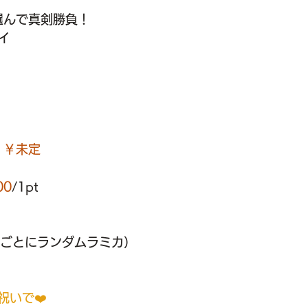
選んで真剣勝負！
イ
）
 ￥未定
00
/
1pt
/ 3ptごとにランダムラミカ）
祝いで❤️