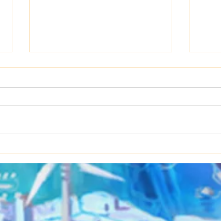
8/28(金) はゆ周年&くぅバ
8/2
ースデーイベント
ント