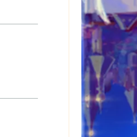
———————
———————