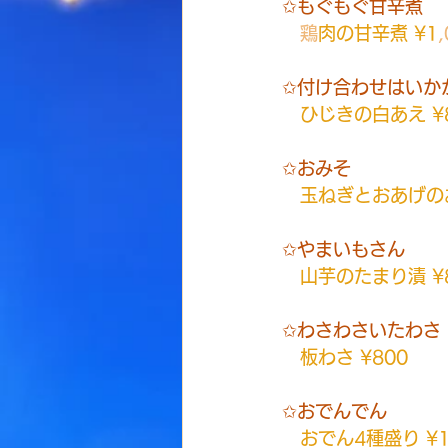
✩もぐもぐ甘辛煮
鶏
肉の甘辛煮 ¥1
✩付け合わせはいか
ひじきの白あえ ¥
✩おみそ
玉ねぎとおあげのお
✩やまいもさん
山芋のたまり漬 ¥
✩わさわさいたわさ
板わさ ¥800
✩おでんでん
おでん4種盛り ¥1