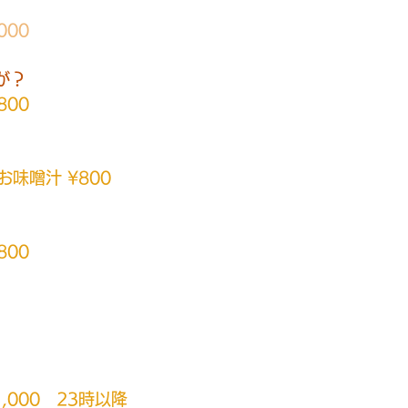
,000
が？
800
味噌汁 ¥800
800
,000　23時以降