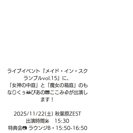
ライブイベント『メイド・イン・スク
ランブルvol.15』に、
「女神の中庭」と「魔女の箱庭」のも
な🪞くぅ🦝ぴあの🎹ここみ🥀が出演し
ます！
2025/11/22(土) 秋葉原ZEST
出演時間🎤　15:30
特典会📷 ラウンジB・15:50-16:50