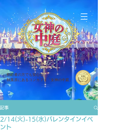
初心者の方でも安心な
秋葉原にあるコンカフェ「女神の中庭」
記事
2/14(火)-15(水)バレンタインイベ
ント