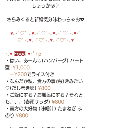
しょうか🥺？
さらみくると新婚気分味わっちゃお💖
♥
｡･ﾟ♡ﾟ･｡
♥
｡･ﾟ♡ﾟ･｡
♥
｡･ﾟ♡ﾟ･｡
♥
･ﾟ
♡ﾟ･｡
♥
｡･ﾟ♡ﾟ･｡
♥
｡･ﾟ♡ﾟ･｡
♥
･｡
♥ 
Food
♥
･ﾟ
1p
・はい、あーん♡(ハンバーグ) ハート
型  
¥1,000
＋¥200
でライス付き
・なんだか私、貴方の事が好きみたい
♡(だし巻き卵) 
¥800
・ご飯にする？お風呂にする？それと
も、、、(春雨サラダ) 
¥800
・貴方の大好物 (味噌汁) たまねぎ ふ
のり 
¥800