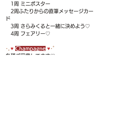
　1周 ミニポスター
　2周ふたりからの直筆メッセージカー
ド
　3周 さらみくると一緒に決めよう♡
　4周 フェアリー♡
･｡
♥ 
Champagne
♥
･ﾟ
各種ご用意してます♡
特典はさらみくると一緒に決めよう♡
お絵かき済みランチェキ  
¥1,000 1p
すべて表示
最新記事