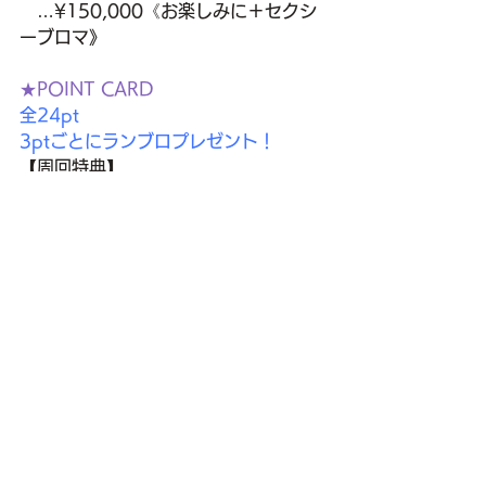
…¥150,000《お楽しみに＋セクシ
ーブロマ》
★POINT CARD
全24pt 
3ptごとにランブロプレゼント！
【周回特典】
1st…2ショ写メ
2nd…20秒メッセージ動画
3rd以降はあおと一緒に考えよう！
すべて表示
最新記事