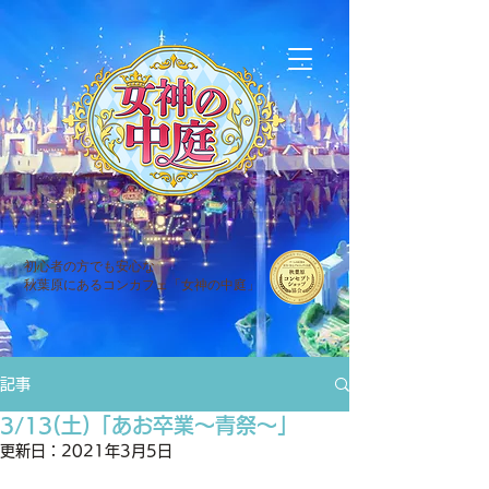
初心者の方でも安心な
秋葉原にあるコンカフェ「女神の中庭」
記事
3/13(土)「あお卒業〜青祭〜」
更新日：
2021年3月5日