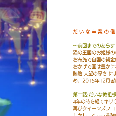
だ い な 卒 業 の 儀
〜前回までのあらす
猫の王国のお姫様の
お布施で自国の資金
おかげで国は豊かに
賄賂 人望の厚さ 
め、2015年12
第二話:だいな教祖
4年の時を経てキリ
再びクイーンズフロ
しかし、くっっそ強