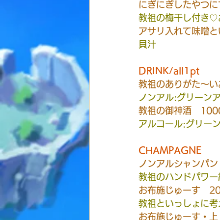
にぎにぎしたやつに
教祖の梅干し付き♡
アサリ入れて味噌と
貝汁
DRINK/all1pt
教祖のありがた〜い
ノンアル:グリーン
教祖の御神酒　100
アルコール:グリー
CHAMPAGNE
ノンアルシャンパン　5
教祖のハンドパワー
お布施じゅーす　20,
教祖といっしょに考
お布施じゅーす・上　4