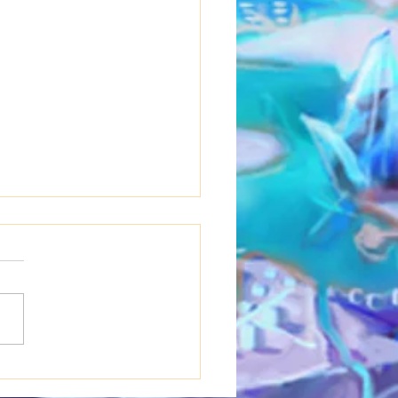
0(木)~21(金)浴衣イベ