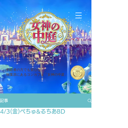
初心者の方でも安心な
秋葉原にあるコンカフェ「女神の中庭」
記事
4/3(金)ぺちゅ&るちあBD