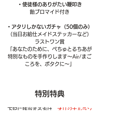
・使徒様のありがたい鞭叩き
飴ブロマイド付き
・アタリしかないガチャ（50個のみ）
（当日お給仕メイドステッカーなど）
ラストワン賞
「あなたのために、ぺちゅとるちあが
特別なものを手作りします～Air/まご
ころを、ポタクに～」
特別特典
下記に該当する方は、
オリジナルラン
ダムトレカ
をプレゼント
・早期入園（15時までに来園