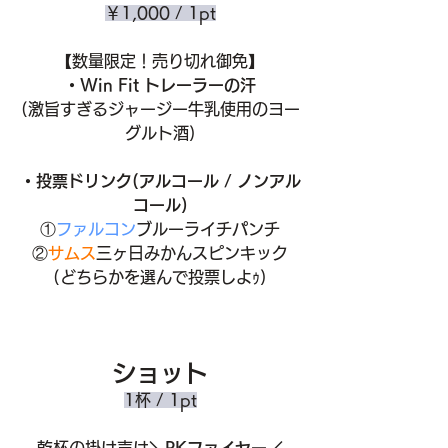
￥1,000 / 1pt
【数量限定！売り切れ御免】
・Win Fit トレーラーの汗
(激旨すぎるジャージー牛乳使用のヨー
グルト酒)
・投票ドリンク(アルコール / ノンアル
コール)
①
ファルコン
ブルーライチパンチ
②
サムス
三ヶ日みかんスピンキック
(どちらかを選んで投票しよｩ)
ショット
1杯 / 1pt
乾杯の掛け声は
＼PKファイヤー／