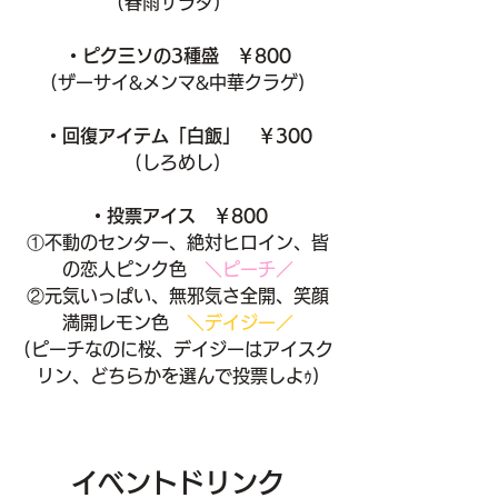
(春雨サラダ)　
・ピク三ソの3種盛　￥800
(ザーサイ&メンマ&中華クラゲ)
・回復アイテム「白飯」　￥300
(しろめし)
・投票アイス　￥800
①不動のセンター、絶対ヒロイン、皆
の恋人ピンク色　
＼ピーチ／
②元気いっぱい、無邪気さ全開、笑顔
満開レモン色　
＼デイジー／
(ピーチなのに桜、デイジーはアイスク
リン、どちらかを選んで投票しよｩ)
イベントドリンク