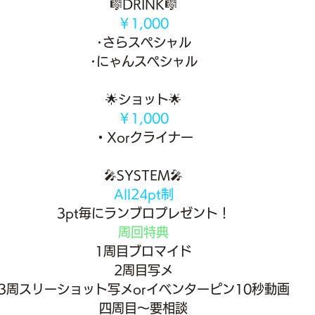
🎼DRINK🎼
￥1,000
･さらスペシャル
･にゃんスペシャル
🌟ショット🌟
￥1,000
・Xorクライナー
🎤SYSTEM🎤
All24pt制
3pt毎にランブロプレゼント！
周回特典
1周目ブロマイド
2周目写メ
3周スリーショット写メorイベンターピン10秒動画
四周目〜要相談