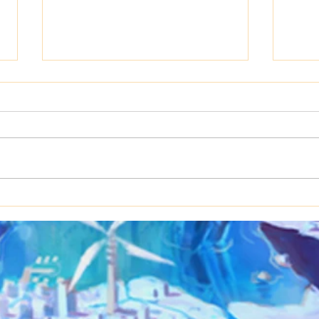
8/28(金) はゆ周年&くぅバ
8/2
ースデーイベント
ント