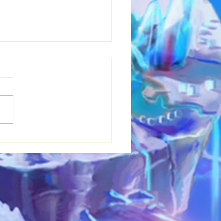
0(木)~21(金)浴衣イベ