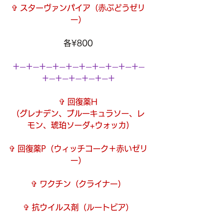
✞ スターヴァンパイア
（赤ぶどうゼリ
ー）
各¥800
＋─＋─＋─＋─＋─＋─＋─＋─＋─＋─
＋─＋─＋─＋─＋─＋
✞ 回復薬H
（グレナデン、ブルーキュラソー、レ
モン、琥珀ソーダ+ウォッカ)
✞ 回復薬P
（ウィッチコーク＋赤いゼリ
ー）
✞ ワクチン
（クライナー）
✞ 抗ウイルス剤
（ルートビア）