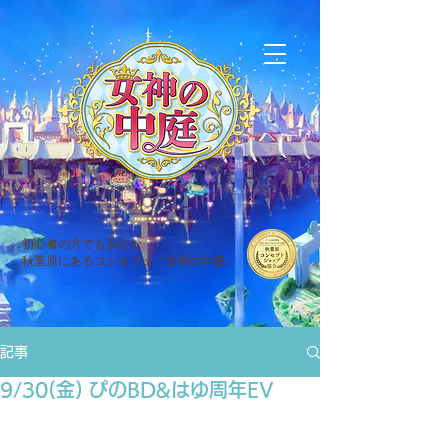
初心者の方でも安心な
秋葉原にあるコンカフェ「女神の中庭」
記事
9/30(金) ぴのBD&はゆ周年EV