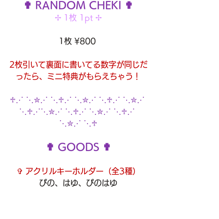
✟ RANDOM CHEKI ✟
✢ 1枚 1pt ✢
1枚 ¥800 
2枚引いて裏面に書いてる数字が同じだ
ったら、ミニ特典がもらえちゃう！
♱⋰ ⋱✮⋰ ⋱♱⋰ ⋱✮⋰ ⋱♱⋰ ⋱✮⋰ 
⋱♱⋰⋱✮⋰ ⋱♱⋰ ⋱✮⋰ ⋱♱⋰ 
⋱✮⋰ ⋱♱
✟ GOODS ✟
✞ アクリルキーホルダー
（全3種）
ぴの、はゆ、ぴのはゆ
バラ売り 1個 ¥1,500
(ランダム)
✢ 1pt ✢