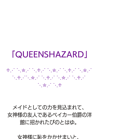
「QUEENSHAZARD」
♱⋰ ⋱✮⋰ ⋱♱⋰ ⋱✮⋰ ⋱♱⋰ ⋱✮⋰ 
⋱♱⋰⋱✮⋰ ⋱♱⋰ ⋱✮⋰ ⋱♱⋰ 
⋱✮⋰ ⋱♱
メイドとしての力を見込まれて、
女神様の友人であるベイカー伯爵の洋
館に招かれたぴのとはゆ。
女神様に恥をかかせまいと、