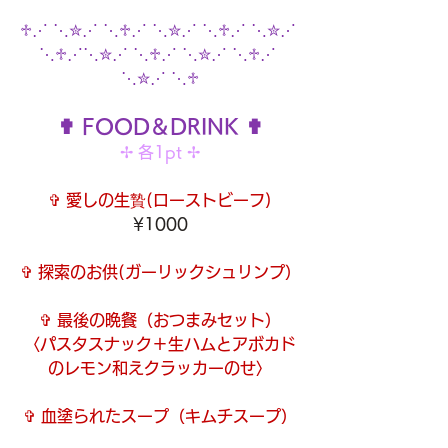
♱⋰ ⋱✮⋰ ⋱♱⋰ ⋱✮⋰ ⋱♱⋰ ⋱✮⋰ 
⋱♱⋰⋱✮⋰ ⋱♱⋰ ⋱✮⋰ ⋱♱⋰ 
⋱✮⋰ ⋱♱
✟ FOOD＆DRINK ✟
✢ 各1pt ✢
✞ 愛しの生贄
(ローストビーフ)
¥1000
✞ 探索のお供
(ガーリックシュリンプ）
✞ 最後の晩餐
（おつまみセット）
〈パスタスナック＋生ハムとアボカド
のレモン和えクラッカーのせ〉
✞ 血塗られたスープ
（キムチスープ）