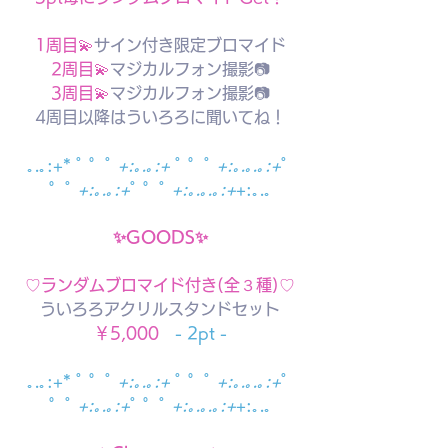
1周目💫
サイン付き限定ブロマイド
2
周
目💫
マジカルフォン撮影📷
3
周
目💫
マジカルフォン撮影📷
4周目以降はういろろに聞いてね！
｡.｡:+* ﾟ ゜ﾟ 
+:｡.｡:+
 ﾟ ゜ﾟ 
+:｡.｡.｡:+
ﾟ 
゜ﾟ 
+:｡.｡:+
ﾟ ゜ﾟ 
+:｡.｡.｡:+
+:｡.｡
✨️GOODS✨️
♡ランダムブロマイド付き(全３種)♡
ういろろアクリルスタンドセット
￥5,000　
- 2pt -
｡.｡:+* ﾟ ゜ﾟ 
+:｡.｡:+
 ﾟ ゜ﾟ 
+:｡.｡.｡:+
ﾟ 
゜ﾟ 
+:｡.｡:+
ﾟ ゜ﾟ 
+:｡.｡.｡:+
+:｡.｡