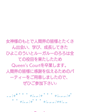
女神様のもとで人間界の皆様とたくさ
ん出会い、学び、成長してきた
ひよこのういとルーガルーのろろは全
ての役目を果たしたため
Queen's Courtを卒業します。
人間界の皆様に感謝を伝えるためのパ
ーティーをご用意しましたので、
ぜひご参加下さい♪
｡.｡:+* ﾟ ゜ﾟ 
+:｡.｡:+
 ﾟ ゜ﾟ 
+:｡.｡.｡:+
ﾟ 
゜ﾟ 
+:｡.｡:+
ﾟ ゜ﾟ 
+:｡.｡.｡:+
+:｡.｡