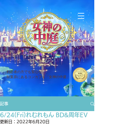
初心者の方でも安心な
秋葉原にあるコンカフェ「女神の中庭」
記事
6/24(Fri)れむれもん BD&周年EV
更新日：
2022年6月20日