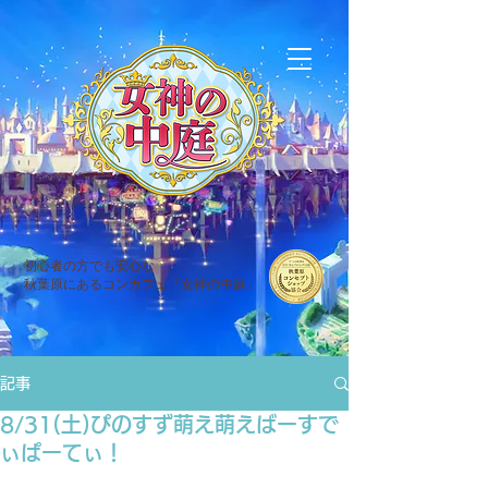
初心者の方でも安心な
秋葉原にあるコンカフェ「女神の中庭」
記事
8/31(土)ぴのすず萌え萌えばーすで
ぃぱーてぃ！