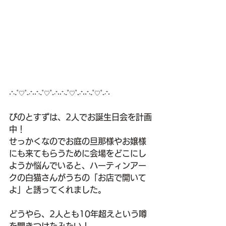
˖⁺‧₊˚♡˚₊‧⁺˖˖⁺‧₊˚♡˚₊‧⁺˖˖⁺‧₊˚♡˚₊‧⁺˖˖⁺‧₊˚♡˚₊‧⁺˖
ぴのとすずは、2人でお誕生日会を計画
中！
せっかくなのでお庭の旦那様やお嬢様
にも来てもらうために会場をどこにし
ようか悩んでいると、ハーティンアー
クの白猫さんがうちの「お店で開いて
よ」と誘ってくれました。
どうやら、2人とも10年超えという噂